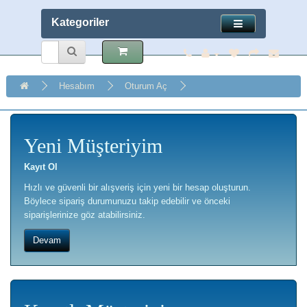
Kategoriler
Hesabım
Oturum Aç
Yeni Müşteriyim
Kayıt Ol
Hızlı ve güvenli bir alışveriş için yeni bir hesap oluşturun.
Böylece sipariş durumunuzu takip edebilir ve önceki
siparişlerinize göz atabilirsiniz.
Devam