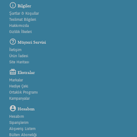
info_outline
Bilgiler
Şartlar & Koşullar
Teslimat Bilgileri
Hakkımızda
Gizlilik İlkeleri
help_outline
Müşteri Servisi
İletişim
Ürün İadesi
Site Haritası
card_giftcard
Ekstralar
Markalar
Hediye Çeki
Ortaklık Programı
Kampanyalar
account_circle
Hesabım
Hesabım
Siparişlerim
Alışveriş Listem
Bülten Aboneliği